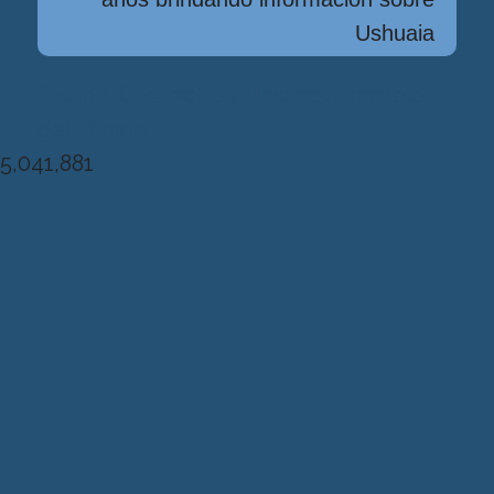
Ushuaia
Diseńo, Desarrollo y Hosting: Principio
del Mundo
5,041,881