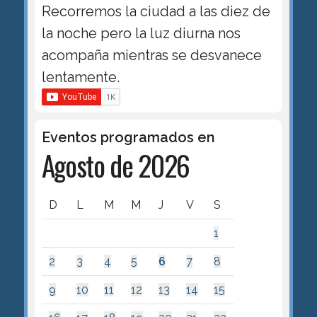
Recorremos la ciudad a las diez de
la noche pero la luz diurna nos
acompaña mientras se desvanece
lentamente.
Eventos programados en
Agosto de 2026
D
L
M
M
J
V
S
1
2
3
4
5
6
7
8
9
10
11
12
13
14
15