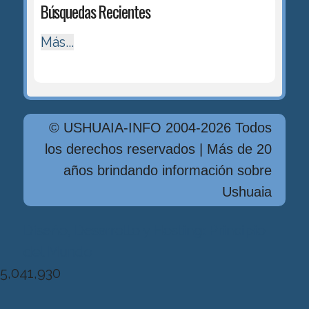
Búsquedas Recientes
Más...
© USHUAIA-INFO 2004-2026 Todos
los derechos reservados | Más de 20
años brindando información sobre
Ushuaia
Diseńo, Desarrollo y Hosting: Principio
del Mundo
5,041,930