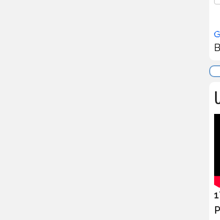
B
U
1
P