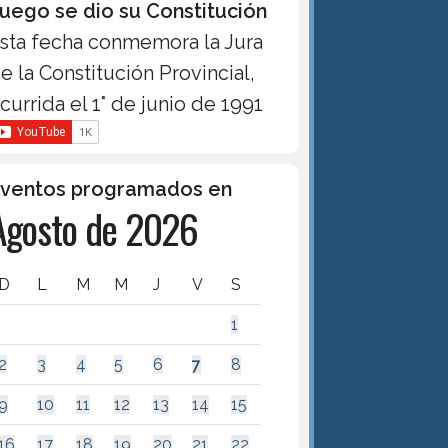
uego se dio su Constitución
sta fecha conmemora la Jura
e la Constitución Provincial,
currida el 1° de junio de 1991
ventos programados en
Agosto de 2026
D
L
M
M
J
V
S
1
2
3
4
5
6
7
8
9
10
11
12
13
14
15
16
17
18
19
20
21
22