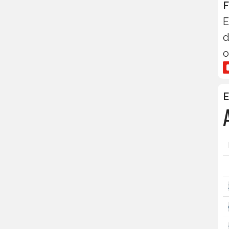
F
E
d
o
E