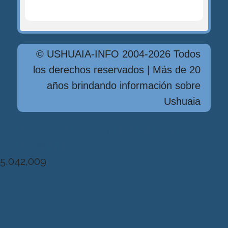
© USHUAIA-INFO 2004-2026 Todos
los derechos reservados | Más de 20
años brindando información sobre
Ushuaia
Diseńo, Desarrollo y Hosting: Principio
del Mundo
5,042,009