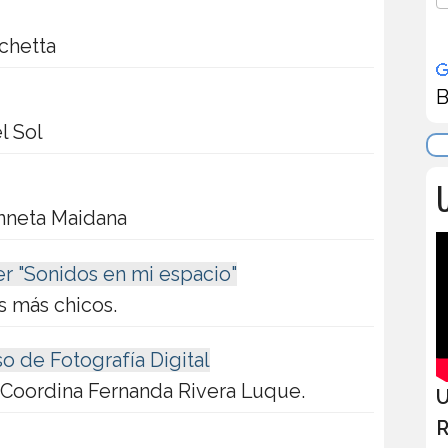
cchetta
B
l Sol
U
Anneta Maidana
ler "Sonidos en mi espacio"
os más chicos.
so de Fotografía Digital
 Coordina Fernanda Rivera Luque.
U
R