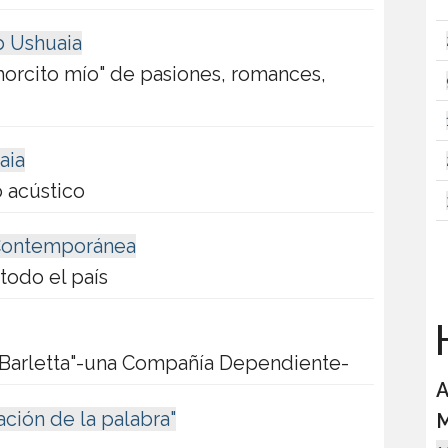
b Ushuaia
morcito mío" de pasiones, romances,
aia
 acústico
 Contemporánea
todo el país
H
 Barletta"-una Compañía Dependiente-
A
ción de la palabra"
M