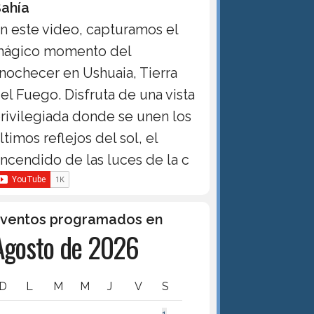
ahía
n este video, capturamos el
ágico momento del
nochecer en Ushuaia, Tierra
el Fuego. Disfruta de una vista
rivilegiada donde se unen los
ltimos reflejos del sol, el
ncendido de las luces de la c
ventos programados en
Agosto de 2026
D
L
M
M
J
V
S