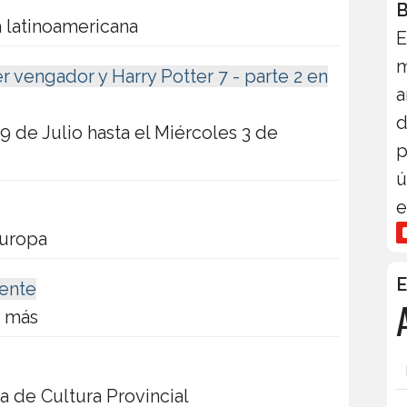
B
a latinoamericana
E
m
r vengador y Harry Potter 7 - parte 2 en
a
d
9 de Julio hasta el Miércoles 3 de
p
ú
e
Europa
E
lente
y más
a de Cultura Provincial