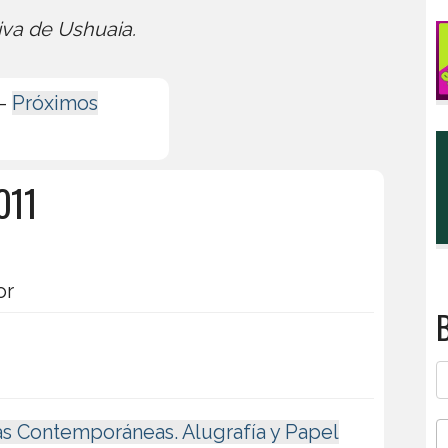
iva de Ushuaia.
-
Próximos
011
or
B
as Contemporáneas. Alugrafía y Papel