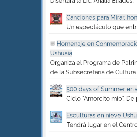
Disertará la Lic. Analía Eliades.
Canciones para Mirar, ho
Un espectáculo que entre
Homenaje en Conmemoración 
Ushuaia
Organiza el Programa de Patri
de la Subsecretaría de Cultura
500 days of Summer en e
Ciclo "Amorcito mío", De 
Esculturas en nieve Ush
Tendrá lugar en el Centr