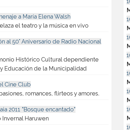
1
M
menaje a María Elena Walsh
1
laza el teatro y la música en vivo
M
1
al 50° Aniversario de Radio Nacional
M
1
monio Histórico Cultural dependiente
M
 y Educación de la Municipalidad
1
M
l Cine Club
1
pasiones, romances, flirteos y amores.
M
1
uaia 2011 "Bosque encantado"
M
o Invernal Haruwen
1