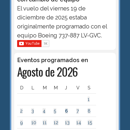
El vuelo del viernes 19 de
diciembre de 2025 estaba
originalmente programado con el
equipo Boeing 737-887 LV-GVC.
Eventos programados en
Agosto de 2026
D
L
M
M
J
V
S
1
2
3
4
5
6
7
8
9
10
11
12
13
14
15