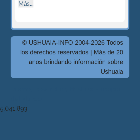
Más...
© USHUAIA-INFO 2004-2026 Todos
los derechos reservados | Más de 20
años brindando información sobre
Ushuaia
Diseńo, Desarrollo y Hosting: Principio
del Mundo
5,041,893