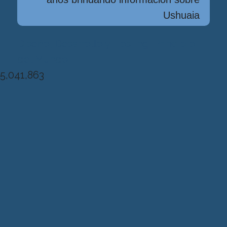
Ushuaia
Diseńo, Desarrollo y Hosting: Principio
del Mundo
5,041,863