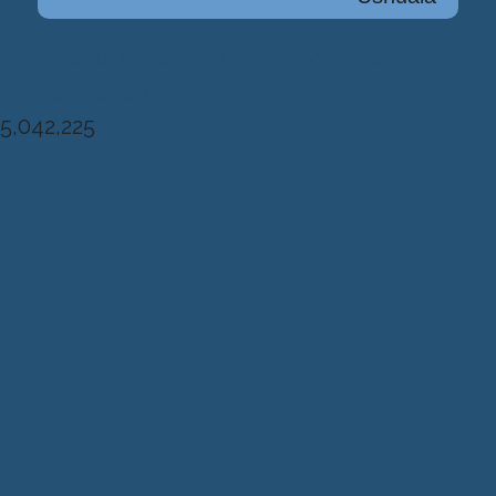
Diseńo, Desarrollo y Hosting: Principio
del Mundo
5,042,225