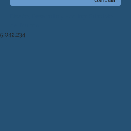
Diseńo, Desarrollo y Hosting: Principio
del Mundo
5,042,234