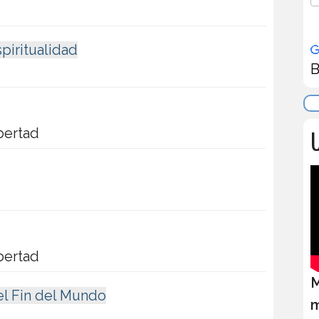
piritualidad
B
U
bertad
bertad
M
el Fin del Mundo
m