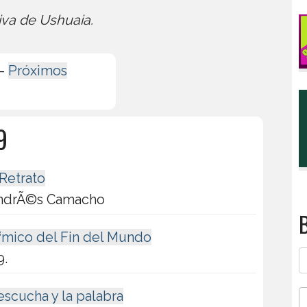
iva de Ushuaia.
-
Próximos
9
 Retrato
 AndrÃ©s Camacho
B
Ã³mico del Fin del Mundo
9.
escucha y la palabra