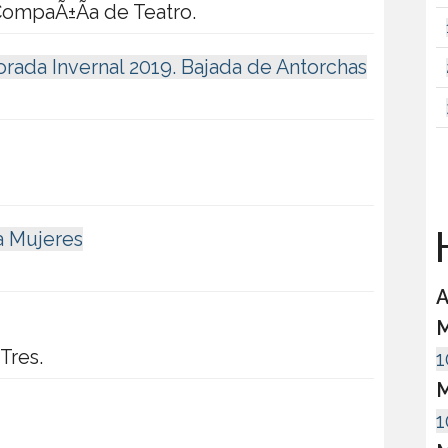
CompaÃ±Ã­a de Teatro.
rada Invernal 2019. Bajada de Antorchas
H
a Mujeres
A
M
Tres.
1
M
1