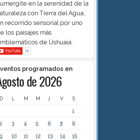
umergite en la serenidad de la
aturaleza con Tierra del Agua,
n recorrido sensorial por uno
e los paisajes más
mblemáticos de Ushuaia.
ventos programados en
Agosto de 2026
D
L
M
M
J
V
S
1
2
3
4
5
6
7
8
9
10
11
12
13
14
15