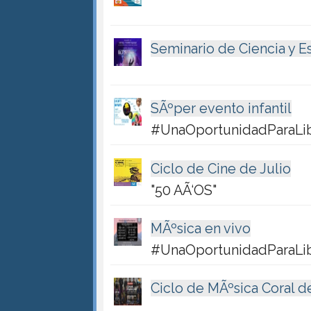
Seminario de Ciencia y Es
SÃºper evento infantil
#UnaOportunidadParaLi
Ciclo de Cine de Julio
"50 AÃ‘OS"
MÃºsica en vivo
#UnaOportunidadParaLi
Ciclo de MÃºsica Coral d