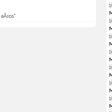
1
M
0 aÃ±os"
1
M
1
M
1
M
1
M
1
M
1
M