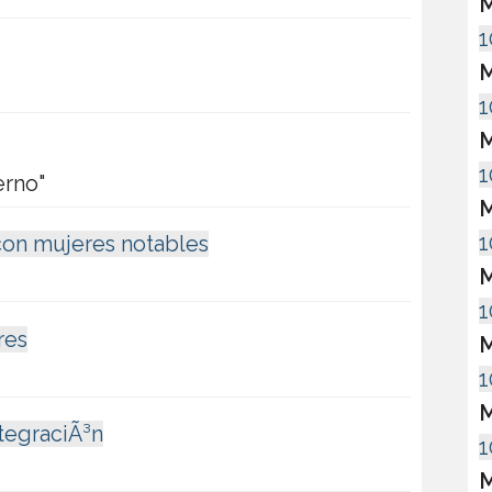
M
1
M
1
M
1
erno"
M
1
on mujeres notables
M
1
res
M
1
M
tegraciÃ³n
1
M