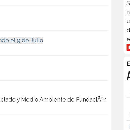
S
n
u
d
e
ndo el 9 de Julio
E
iclado y Medio Ambiente de FundaciÃ³n