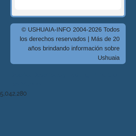
© USHUAIA-INFO 2004-2026 Todos
los derechos reservados | Más de 20
años brindando información sobre
Ushuaia
Diseńo, Desarrollo y Hosting: Principio
del Mundo
5,042,280