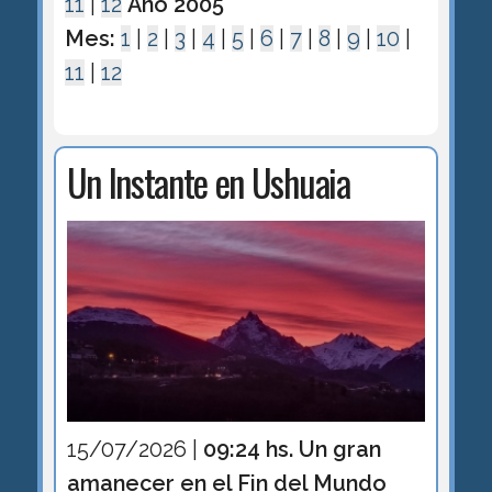
11
|
12
Año 2005
Mes:
1
|
2
|
3
|
4
|
5
|
6
|
7
|
8
|
9
|
10
|
11
|
12
Un Instante en Ushuaia
15/07/2026 |
09:24 hs. Un gran
amanecer en el Fin del Mundo