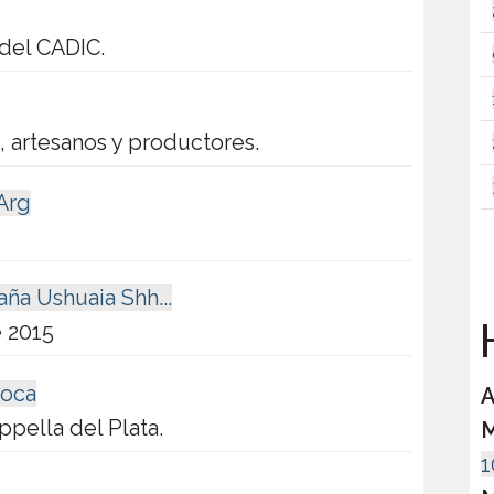
 del CADIC.
 artesanos y productores.
Arg
ña Ushuaia Shh...
H
e 2015
roca
A
pella del Plata.
M
1