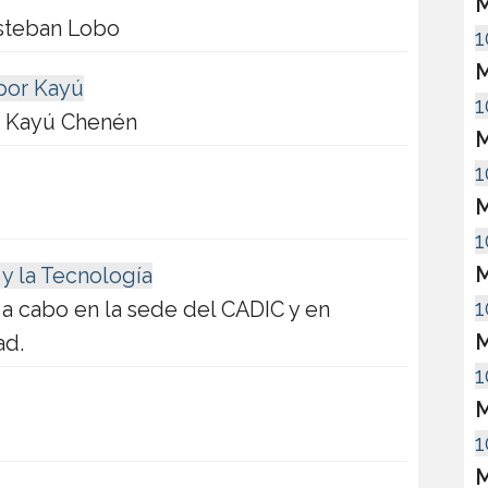
M
Esteban Lobo
1
M
 por Kayú
1
la Kayú Chenén
M
1
M
1
M
 y la Tecnología
1
 a cabo en la sede del CADIC y en
M
ad.
1
M
1
M