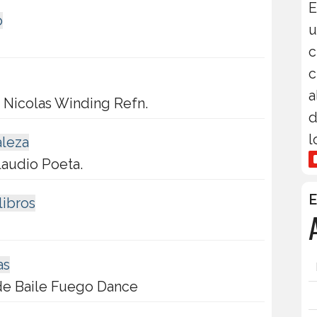
E
o
u
c
c
a
 Nicolas Winding Refn.
d
l
aleza
laudio Poeta.
E
libros
as
de Baile Fuego Dance