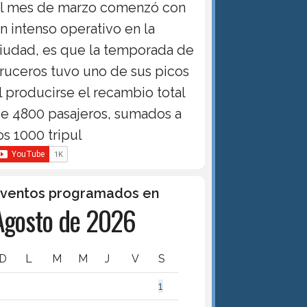
l mes de marzo comenzó con
n intenso operativo en la
iudad, es que la temporada de
ruceros tuvo uno de sus picos
l producirse el recambio total
e 4800 pasajeros, sumados a
os 1000 tripul
ventos programados en
Agosto de 2026
D
L
M
M
J
V
S
1