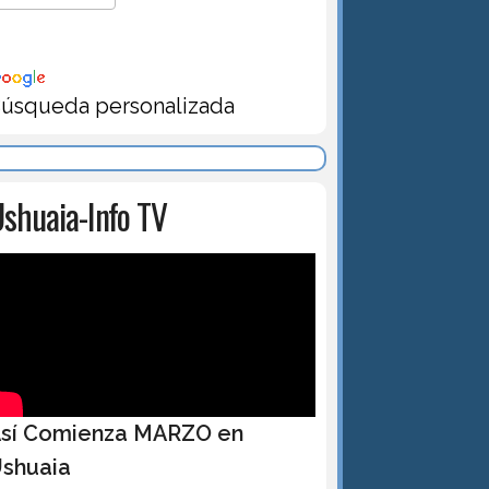
úsqueda personalizada
shuaia-Info TV
sí Comienza MARZO en
shuaia