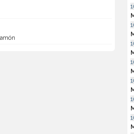
1
M
1
M
izamón
1
M
1
M
1
M
1
M
1
M