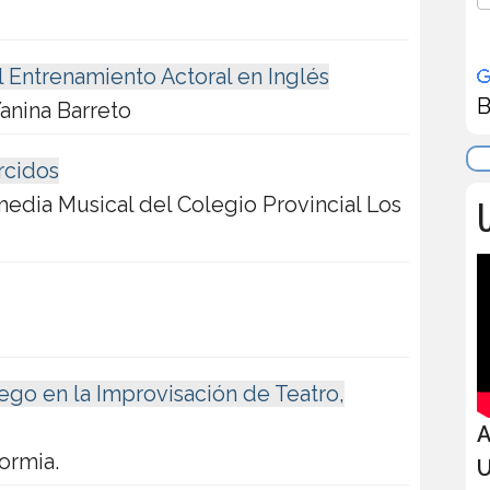
l Entrenamiento Actoral en Inglés
B
Yanina Barreto
rcidos
U
media Musical del Colegio Provincial Los
uego en la Improvisación de Teatro,
A
ormia.
U