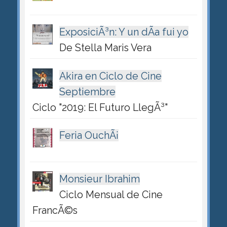
ExposiciÃ³n: Y un dÃ­a fui yo
De Stella Maris Vera
Akira en Ciclo de Cine
Septiembre
Ciclo "2019: El Futuro LlegÃ³"
Feria OuchÃ¡
Monsieur Ibrahim
Ciclo Mensual de Cine
FrancÃ©s