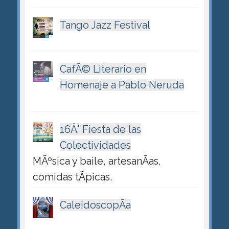
Tango Jazz Festival
CafÃ© Literario en
Homenaje a Pablo Neruda
16Â° Fiesta de las
Colectividades
MÃºsica y baile, artesanÃ­as,
comidas tÃ­picas.
CaleidoscopÃ­a