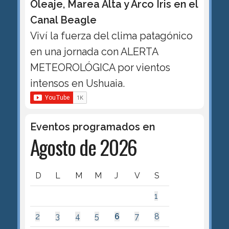
Oleaje, Marea Alta y Arco Iris en el
Canal Beagle
Viví la fuerza del clima patagónico
en una jornada con ALERTA
METEOROLÓGICA por vientos
intensos en Ushuaia.
Eventos programados en
Agosto de 2026
D
L
M
M
J
V
S
1
2
3
4
5
6
7
8