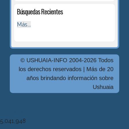
Búsquedas Recientes
Más...
© USHUAIA-INFO 2004-2026 Todos
los derechos reservados | Más de 20
años brindando información sobre
Ushuaia
Diseńo, Desarrollo y Hosting: Principio
del Mundo
5,041,948