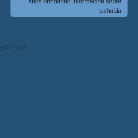
años brindando información sobre
Ushuaia
Diseńo, Desarrollo y Hosting: Principio
del Mundo
5,042,145