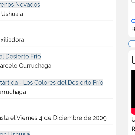
rrenos Nevados
 Ushuaia
B
xiliadora
U
el Desierto Frío
Marcelo Gurruchaga
tártida - Los Colores del Desierto Frío
urruchaga
hasta el Viernes 4 de Diciembre de 2009
U
R
en Ushuaia