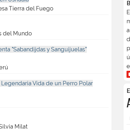
B
esa Tierra del Fuego
E
m
a
es del Mundo
d
p
enta "Sabandijdas y Sanguijuelas"
ú
e
Perú
 Legendaria Vida de un Perro Polar
E
ilvia Milat