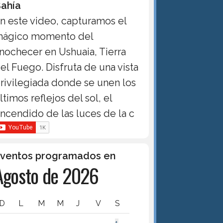
ahía
n este video, capturamos el
ágico momento del
nochecer en Ushuaia, Tierra
el Fuego. Disfruta de una vista
rivilegiada donde se unen los
ltimos reflejos del sol, el
ncendido de las luces de la c
ventos programados en
Agosto de 2026
D
L
M
M
J
V
S