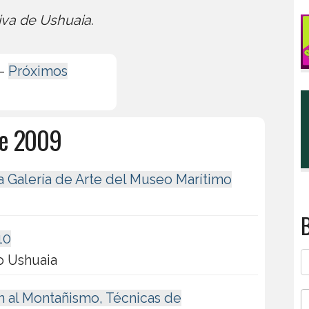
iva de Ushuaia.
-
Próximos
de 2009
 Galería de Arte del Museo Marítimo
B
10
o Ushuaia
n al Montañismo, Técnicas de