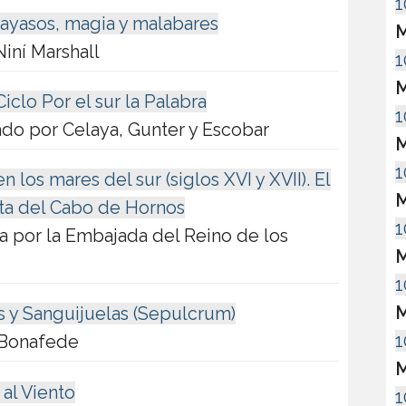
1
payasos, magia y malabares
M
Niní Marshall
1
M
iclo Por el sur la Palabra
1
rado por Celaya, Gunter y Escobar
M
1
los mares del sur (siglos XVI y XVII). El
M
ta del Cabo de Hornos
1
 por la Embajada del Reino de los
M
1
M
s y Sanguijuelas (Sepulcrum)
1
 Bonafede
M
 al Viento
1