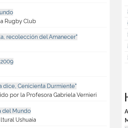
Mundo
ia Rugby Club
ka, recolección del Amanecer"
a 2009
8
a dice, Cenicienta Durmiente"
H
do por la Profesora Gabriela Vernieri
ca del Mundo
A
ltural Ushuaia
M