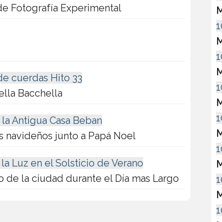
 de Fotografía Experimental
M
1
M
1
M
de cuerdas Hito 33
1
ella Bacchella
M
1
 la Antigua Casa Beban
M
s navideños junto a Papá Noel
1
 la Luz en el Solsticio de Verano
M
o de la ciudad durante el Día mas Largo
1
M
1