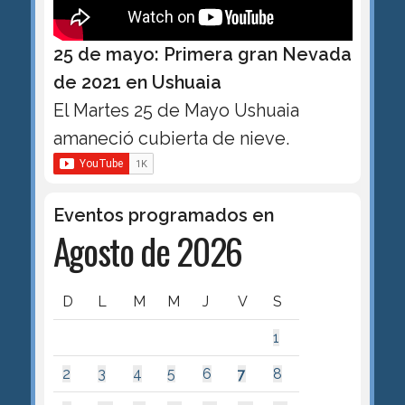
25 de mayo: Primera gran Nevada
de 2021 en Ushuaia
El Martes 25 de Mayo Ushuaia
amaneció cubierta de nieve.
Eventos programados en
Agosto de 2026
D
L
M
M
J
V
S
1
2
3
4
5
6
7
8