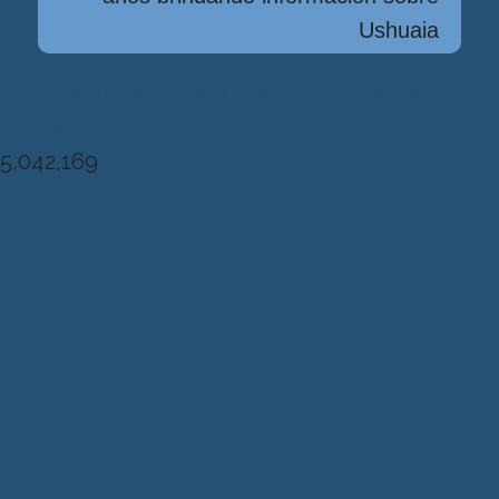
Ushuaia
Diseńo, Desarrollo y Hosting: Principio
del Mundo
5,042,169