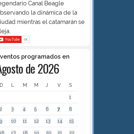
egendario Canal Beagle
bservando la dinámica de la
iudad mientras el catamarán se
leja.
ventos programados en
Agosto de 2026
D
L
M
M
J
V
S
1
2
3
4
5
6
7
8
9
10
11
12
13
14
15
16
17
18
19
20
21
22