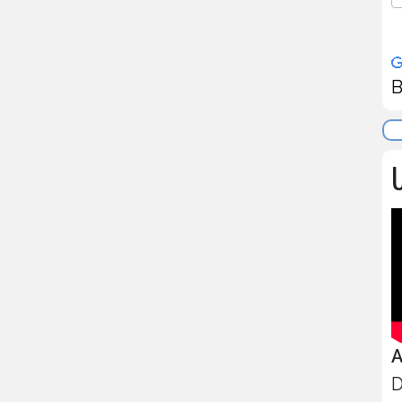
B
U
A
D