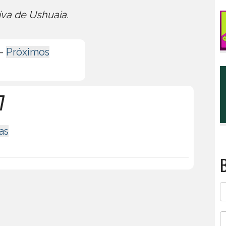
iva de Ushuaia.
-
Próximos
7
as
B