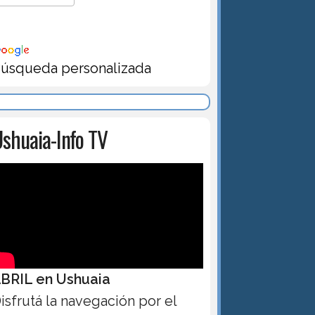
úsqueda personalizada
shuaia-Info TV
BRIL en Ushuaia
isfrutá la navegación por el