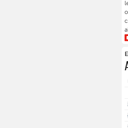
l
o
c
a
E