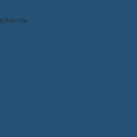
Diseńo, Desarrollo y Hosting: Principio
del Mundo
5,042,034