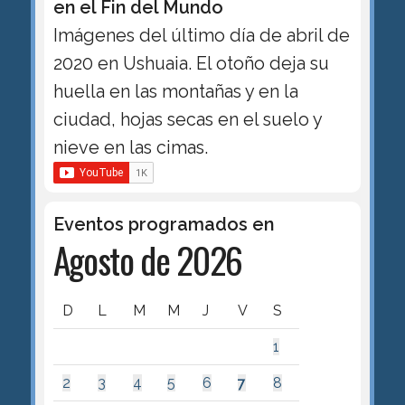
en el Fin del Mundo
Imágenes del último día de abril de
2020 en Ushuaia. El otoño deja su
huella en las montañas y en la
ciudad, hojas secas en el suelo y
nieve en las cimas.
Eventos programados en
Agosto de 2026
D
L
M
M
J
V
S
1
2
3
4
5
6
7
8