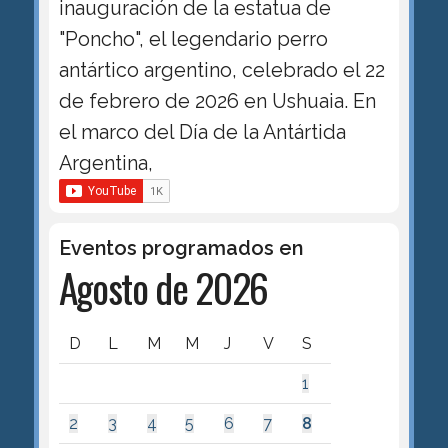
inauguración de la estatua de
"Poncho", el legendario perro
antártico argentino, celebrado el 22
de febrero de 2026 en Ushuaia. En
el marco del Día de la Antártida
Argentina,
Eventos programados en
Agosto de 2026
D
L
M
M
J
V
S
1
2
3
4
5
6
7
8