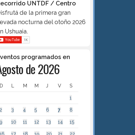
ecorrido UNTDF / Centro
isfrutá de la primera gran
evada nocturna del otoño 2026
n Ushuaia.
ventos programados en
Agosto de 2026
D
L
M
M
J
V
S
1
2
3
4
5
6
7
8
9
10
11
12
13
14
15
16
17
18
19
20
21
22