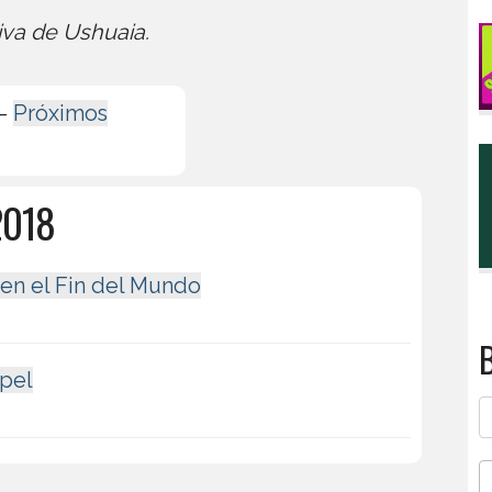
iva de Ushuaia.
-
Próximos
2018
 en el Fin del Mundo
B
apel