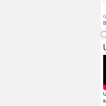
B
U
U
N