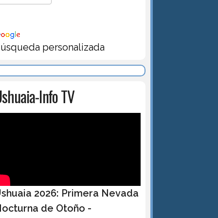
úsqueda personalizada
shuaia-Info TV
shuaia 2026: Primera Nevada
octurna de Otoño -