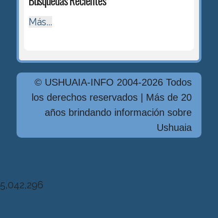
Búsquedas Recientes
Más...
© USHUAIA-INFO 2004-2026 Todos
los derechos reservados | Más de 20
años brindando información sobre
Ushuaia
Diseńo, Desarrollo y Hosting: Principio
del Mundo
5,042,296