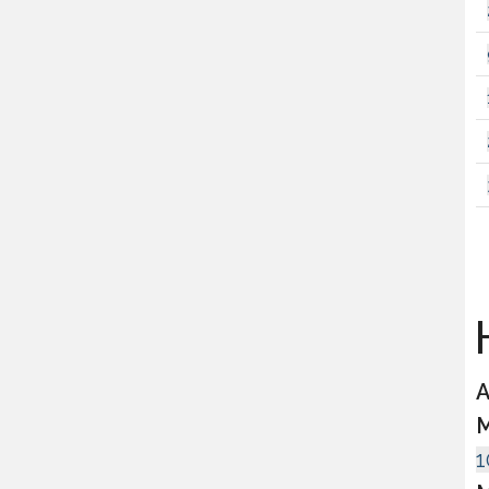
H
A
M
1