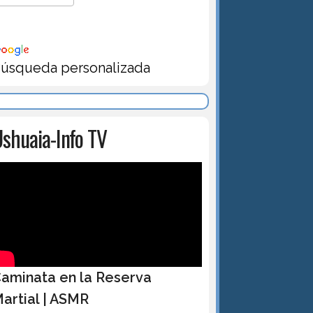
úsqueda personalizada
shuaia-Info TV
aminata en la Reserva
artial | ASMR