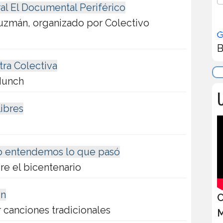
ral El Documental Periférico
Guzmán, organizado por Colectivo
B
tra Colectiva
Munch
U
Libres
 no entendemos lo que pasó
re el bicentenario
in
C
 canciones tradicionales
M