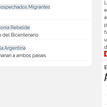
L
nsospechados Migrantes
e
á
p
agonia Rebelde
f
o del Bicentenario
u
d
la Argentina
manan a ambos países
E