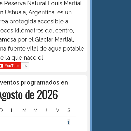
a Reserva Natural Louis Martial
n Ushuaia, Argentina, es un
rea protegida accesible a
ocos kilómetros del centro,
amosa por el Glaciar Martial,
na fuente vital de agua potable
e la que nace el
ventos programados en
Agosto de 2026
D
L
M
M
J
V
S
1