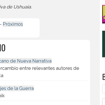
iva de Ushuaia.
-
Próximos
10
icano de Nueva Narrativa
ercambio entre relevantes autores de
B
ca
ajes de la Guerra
nik