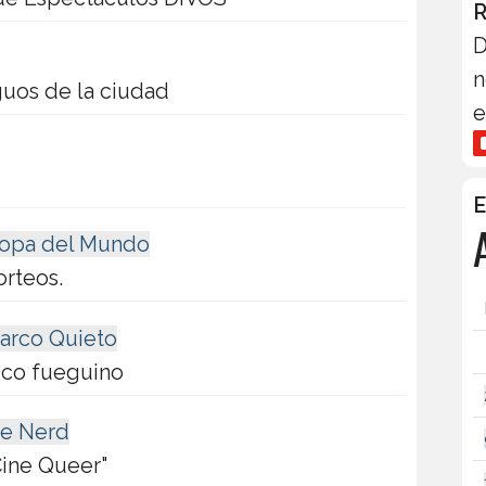
R
D
n
guos de la ciudad
e
E
 Copa del Mundo
orteos.
Barco Quieto
ico fueguino
ne Nerd
Cine Queer"