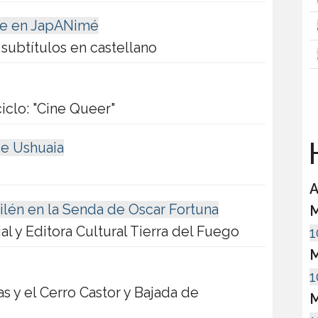
e en JapANimé
 subtítulos en castellano
iclo: "Cine Queer"
H
e Ushuaia
A
ailén en la Senda de Oscar Fortuna
M
ial y Editora Cultural Tierra del Fuego
1
M
1
as y el Cerro Castor y Bajada de
M