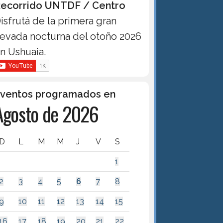
ecorrido UNTDF / Centro
isfrutá de la primera gran
evada nocturna del otoño 2026
n Ushuaia.
ventos programados en
Agosto de 2026
D
L
M
M
J
V
S
1
2
3
4
5
6
7
8
9
10
11
12
13
14
15
16
17
18
19
20
21
22