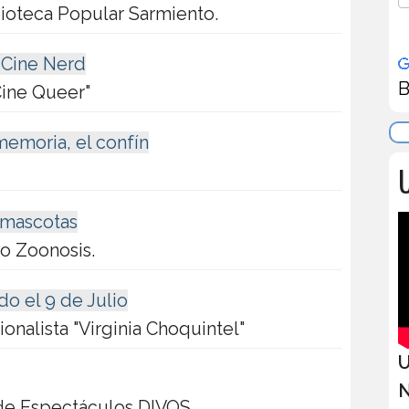
bioteca Popular Sarmiento.
 Cine Nerd
B
Cine Queer"
memoria, el confín
U
 mascotas
o Zoonosis.
do el 9 de Julio
ionalista "Virginia Choquintel"
U
N
de Espectáculos DIVOS