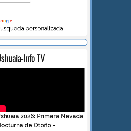
úsqueda personalizada
shuaia-Info TV
shuaia 2026: Primera Nevada
octurna de Otoño -