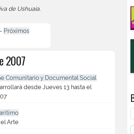
iva de Ushuaia.
-
Próximos
de 2007
ne Comunitario y Documental Social
arrollará desde Jueves 13 hasta el
B
007
arítimo
el Arte