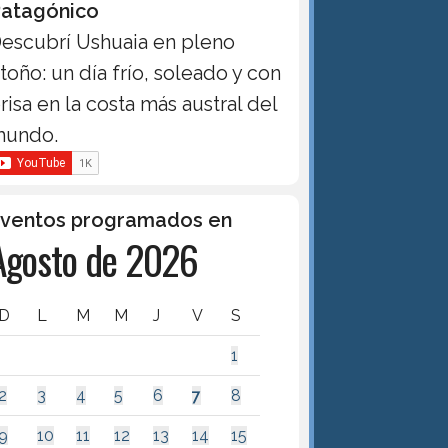
atagónico
escubrí Ushuaia en pleno
toño: un día frío, soleado y con
risa en la costa más austral del
undo.
ventos programados en
Agosto de 2026
D
L
M
M
J
V
S
1
2
3
4
5
6
7
8
9
10
11
12
13
14
15