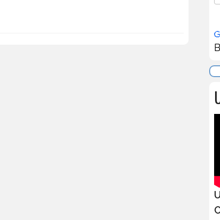
B
U
U
C