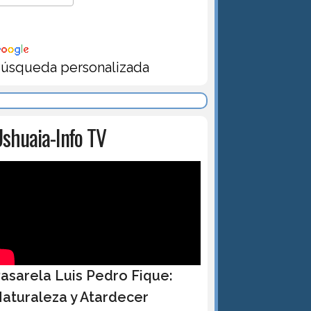
úsqueda personalizada
shuaia-Info TV
asarela Luis Pedro Fique:
aturaleza y Atardecer