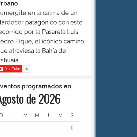
rbano
umergite en la calma de un
tardecer patagónico con este
ecorrido por la Pasarela Luis
edro Fique, el icónico camino
ue atraviesa la Bahía de
shuaia.
ventos programados en
Agosto de 2026
D
L
M
M
J
V
S
1