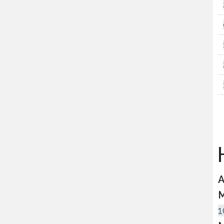
H
A
M
1