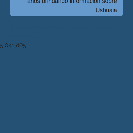
años brindando información sobre
Ushuaia
Diseńo, Desarrollo y Hosting: Principio
del Mundo
5,041,805