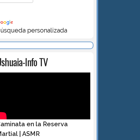
úsqueda personalizada
shuaia-Info TV
aminata en la Reserva
artial | ASMR