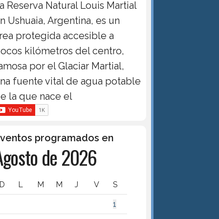
a Reserva Natural Louis Martial
n Ushuaia, Argentina, es un
rea protegida accesible a
ocos kilómetros del centro,
amosa por el Glaciar Martial,
na fuente vital de agua potable
e la que nace el
ventos programados en
Agosto de 2026
D
L
M
M
J
V
S
1