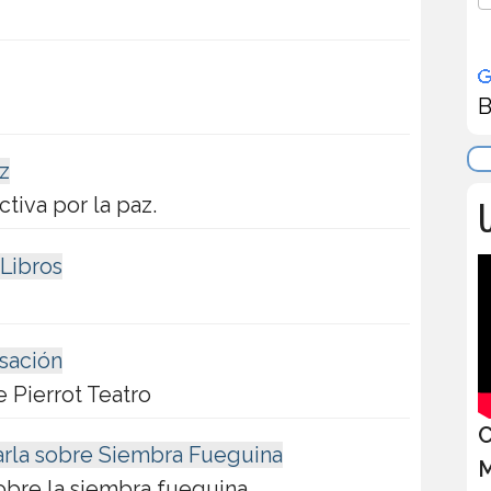
B
az
U
ctiva por la paz.
 Libros
sación
e Pierrot Teatro
C
arla sobre Siembra Fueguina
M
obre la siembra fueguina