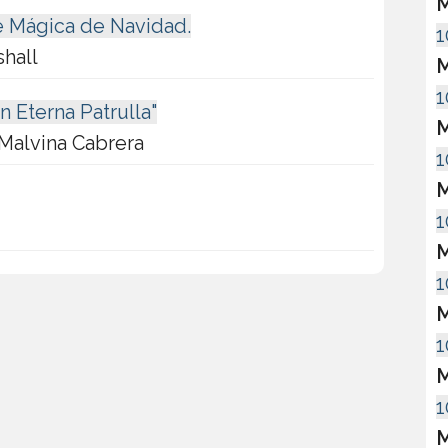
M
e Mágica de Navidad.
1
shall
M
1
n Eterna Patrulla"
M
Malvina Cabrera
1
M
1
M
1
M
1
M
1
M