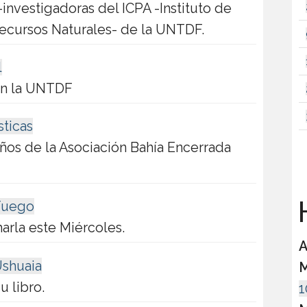
nvestigadoras del ICPA -Instituto de
Recursos Naturales- de la UNTDF.
l
 en la UNTDF
sticas
ños de la Asociación Bahía Encerrada
H
 Fuego
arla este Miércoles.
A
shuaia
M
u libro.
1