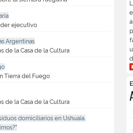
L
e
aria
á
oder ejecutivo
p
f
as Argentinas
u
s de la Casa de la Cultura
d
go
en Tierra del Fuego
E
s de la Casa de la Cultura
siduos domiciliarios en Ushuaia.
imos?"