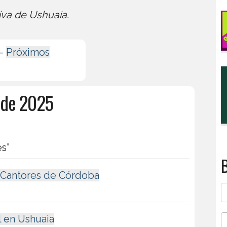
iva de Ushuaia.
-
Próximos
 de 2025
es"
B
 Cantores de Córdoba
l en Ushuaia