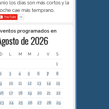
unio los días son más cortos y la
oche cae más temprano.
ventos programados en
Agosto de 2026
D
L
M
M
J
V
S
1
2
3
4
5
6
7
8
9
10
11
12
13
14
15
16
17
18
19
20
21
22
23
24
25
26
27
28
29