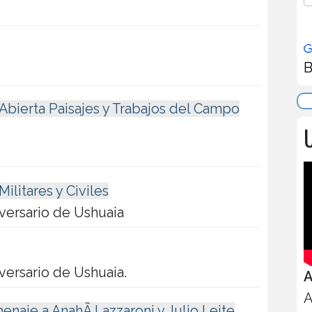
B
 Abierta Paisajes y Trabajos del Campo
U
litares y Civiles
iversario de Ushuaia
versario de Ushuaia.
A
A
naje a AnahÃ­ Lazzaroni y Julio Leite