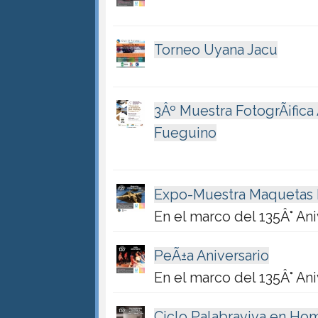
Torneo Uyana Jacu
3Âº Muestra FotogrÃ¡fica
Fueguino
Expo-Muestra Maquetas Mi
En el marco del 135Â° An
PeÃ±a Aniversario
En el marco del 135Â° Ani
Ciclo Palabraviva en Home