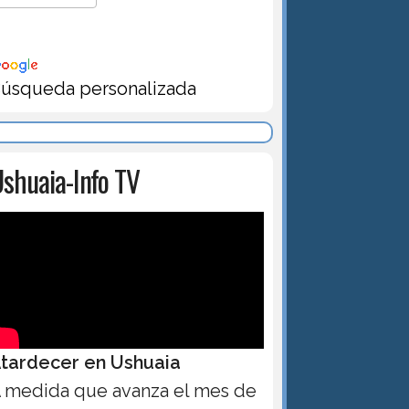
úsqueda personalizada
shuaia-Info TV
tardecer en Ushuaia
 medida que avanza el mes de