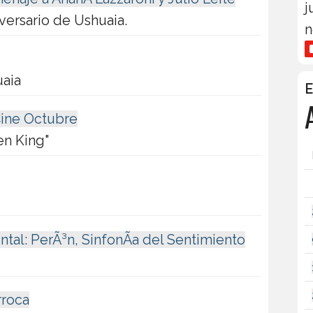
j
versario de Ushuaia.
n
uaia
E
Cine Octubre
en King"
al: PerÃ³n, SinfonÃ­a del Sentimiento
rroca