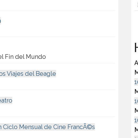
a
H
el Fin del Mundo
A
M
os Viajes del Beagle
1
M
eatro
1
M
1
 Ciclo Mensual de Cine FrancÃ©s
M