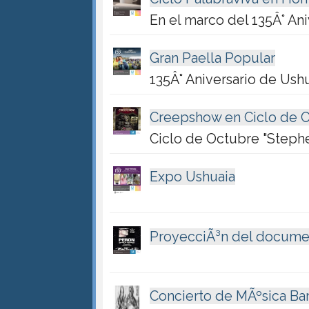
En el marco del 135Â° Ani
Gran Paella Popular
135Â° Aniversario de Ush
Creepshow en Ciclo de 
Ciclo de Octubre "Steph
Expo Ushuaia
ProyecciÃ³n del document
Concierto de MÃºsica Ba