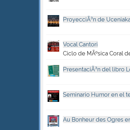
ProyecciÃ³n de Uceniak
Vocal Cantori
Ciclo de MÃºsica Coral d
PresentaciÃ³n del libro L
Seminario Humor en el t
Au Bonheur des Ogres en