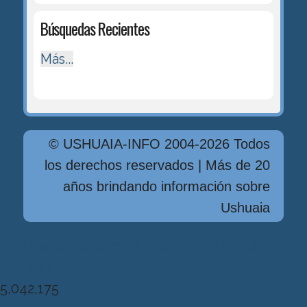
Búsquedas Recientes
Más...
© USHUAIA-INFO 2004-2026 Todos
los derechos reservados | Más de 20
años brindando información sobre
Ushuaia
Diseńo, Desarrollo y Hosting: Principio
del Mundo
5,042,175