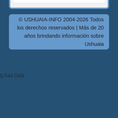
© USHUAIA-INFO 2004-2026 Todos
los derechos reservados | Más de 20
años brindando información sobre
Ushuaia
Diseńo, Desarrollo y Hosting: Principio
del Mundo
5,042,049