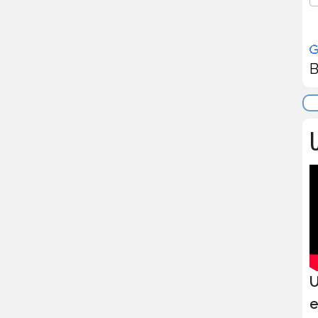
B
U
U
e