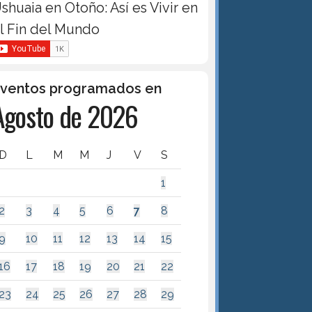
shuaia en Otoño: Así es Vivir en
l Fin del Mundo
ventos programados en
Agosto de 2026
D
L
M
M
J
V
S
1
2
3
4
5
6
7
8
9
10
11
12
13
14
15
16
17
18
19
20
21
22
23
24
25
26
27
28
29