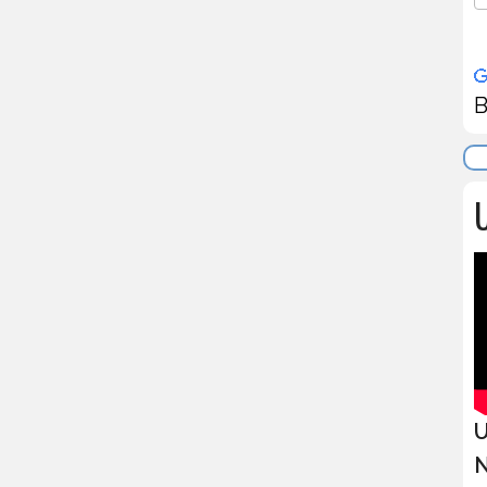
B
U
U
N