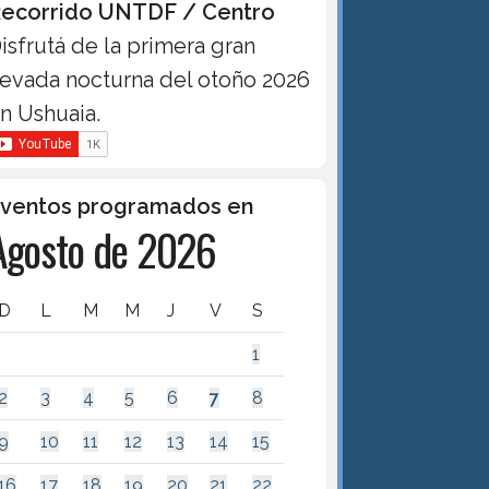
ecorrido UNTDF / Centro
isfrutá de la primera gran
evada nocturna del otoño 2026
n Ushuaia.
ventos programados en
Agosto de 2026
D
L
M
M
J
V
S
1
2
3
4
5
6
7
8
9
10
11
12
13
14
15
16
17
18
19
20
21
22