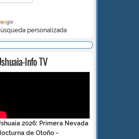
úsqueda personalizada
shuaia-Info TV
shuaia 2026: Primera Nevada
octurna de Otoño -