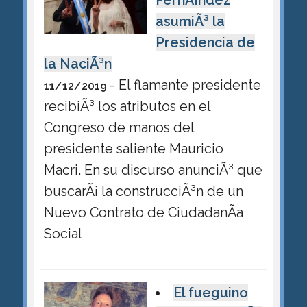
FernÃ¡ndez
asumiÃ³ la
Presidencia de
la NaciÃ³n
- El flamante presidente
11/12/2019
recibiÃ³ los atributos en el
Congreso de manos del
presidente saliente Mauricio
Macri. En su discurso anunciÃ³ que
buscarÃ¡ la construcciÃ³n de un
Nuevo Contrato de CiudadanÃ­a
Social
El fueguino