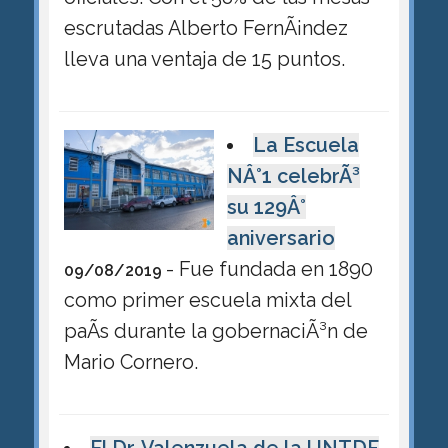
escrutadas Alberto FernÃ¡ndez
lleva una ventaja de 15 puntos.
La Escuela
NÂ°1 celebrÃ³
su 129Â°
aniversario
- Fue fundada en 1890
09/08/2019
como primer escuela mixta del
paÃ­s durante la gobernaciÃ³n de
Mario Cornero.