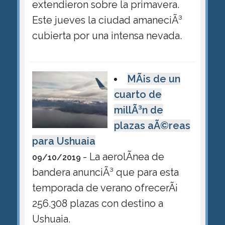
extendieron sobre la primavera.
Este jueves la ciudad amaneciÃ³
cubierta por una intensa nevada.
MÃ¡s de un
cuarto de
millÃ³n de
plazas aÃ©reas
para Ushuaia
- La aerolÃ­nea de
09/10/2019
bandera anunciÃ³ que para esta
temporada de verano ofrecerÃ¡
256.308 plazas con destino a
Ushuaia.