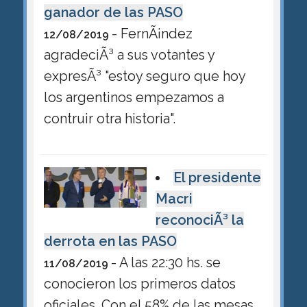
ganador de las PASO
- FernÃ¡ndez
12/08/2019
agradeciÃ³ a sus votantes y
expresÃ³ "estoy seguro que hoy
los argentinos empezamos a
contruir otra historia".
El presidente
Macri
reconociÃ³ la
derrota en las PASO
- A las 22:30 hs. se
11/08/2019
conocieron los primeros datos
oficiales. Con el 58% de las mesas