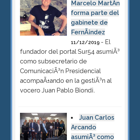
Marcelo MartÃ­n
forma parte del
gabinete de
FernÃ¡ndez
- El
11/12/2019
fundador del portal Sur54 asumiÃ³
como subsecretario de
ComunicaciÃ³n Presidencial
acompaÃ±ando en la gestiÃ³n al
vocero Juan Pablo Biondi.
Juan Carlos
Arcando
asumiÃ³ como