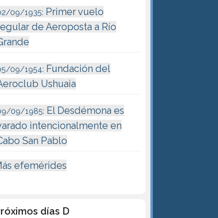
Primer vuelo
02/09/1935:
regular de Aeroposta a Río
Grande
Fundación del
05/09/1954:
Aeroclub Ushuaia
El Desdémona es
09/09/1985:
varado intencionalmente en
Cabo San Pablo
ás efemérides
róximos días D