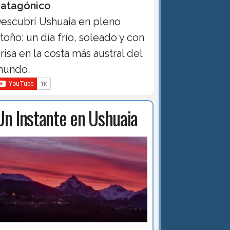
atagónico
escubrí Ushuaia en pleno
toño: un día frío, soleado y con
risa en la costa más austral del
undo.
Un Instante en Ushuaia