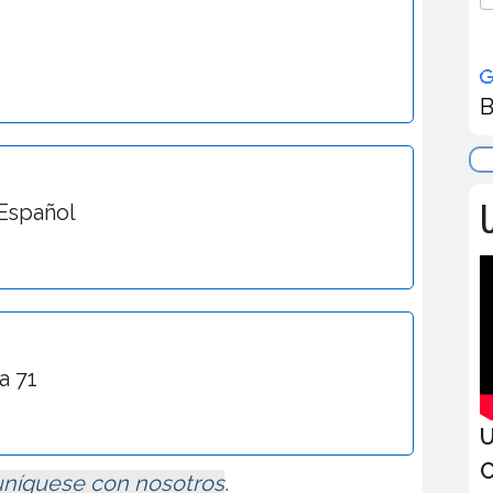
B
U
Español
a 71
U
C
níquese con nosotros
.