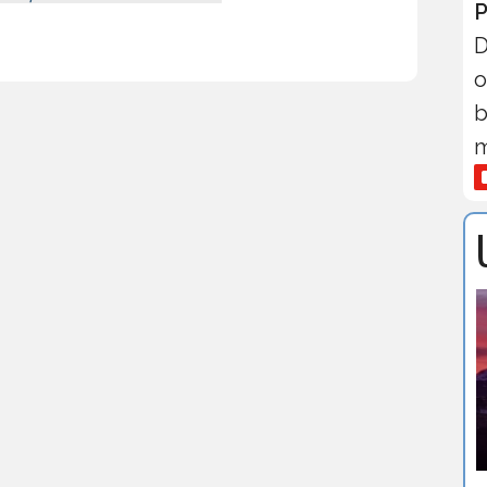
P
D
o
b
m