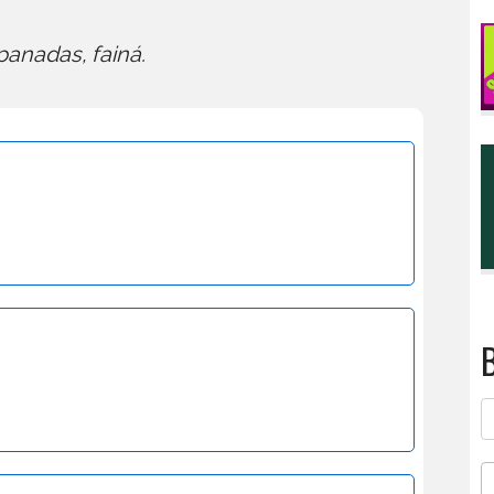
panadas, fainá.
B