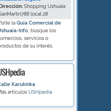
Dirección:
Shopping Ushuaia
SanMartín788 local 28
isite la
Guía Comercial de
Ushuaia-Info
, busque los
omercios, servicios o
roductos de su interés.
USHpedia
Calle Karukinka
ás artículos
USHpedia