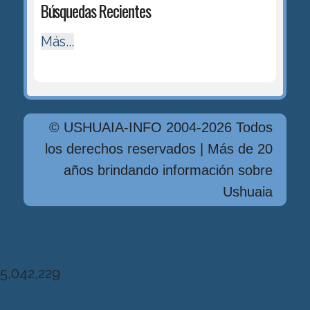
Búsquedas Recientes
Más...
© USHUAIA-INFO 2004-2026 Todos
los derechos reservados | Más de 20
años brindando información sobre
Ushuaia
Diseńo, Desarrollo y Hosting: Principio
del Mundo
5,042,229