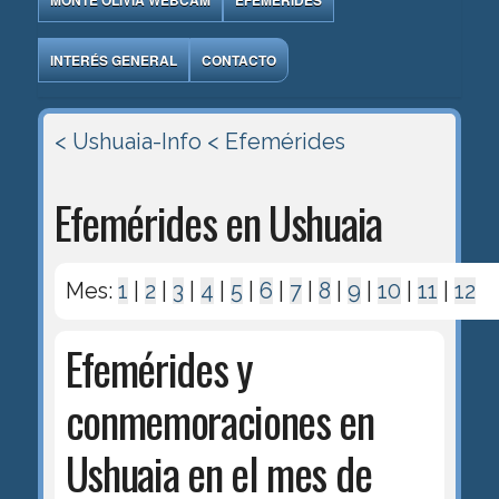
MONTE OLIVIA WEBCAM
EFEMÉRIDES
INTERÉS GENERAL
CONTACTO
< Ushuaia-Info
< Efemérides
Efemérides en Ushuaia
Mes:
1
|
2
|
3
|
4
|
5
|
6
|
7
|
8
|
9
|
10
|
11
|
12
Efemérides y
conmemoraciones en
Ushuaia en el mes de