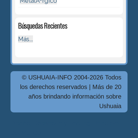
MetalÃºrgico
Búsquedas Recientes
Más...
© USHUAIA-INFO 2004-2026 Todos
los derechos reservados | Más de 20
años brindando información sobre
Ushuaia
Diseńo, Desarrollo y Hosting: Principio
del Mundo