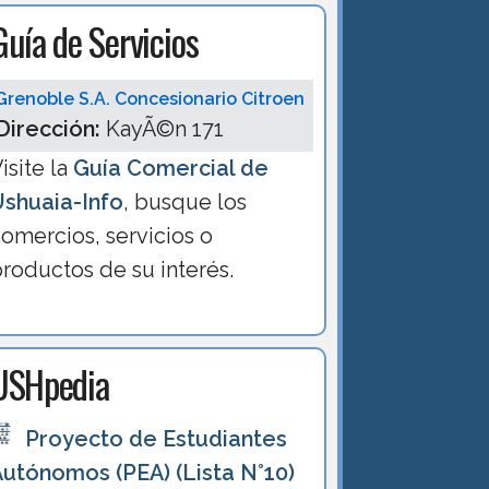
Guía de Servicios
Grenoble S.A. Concesionario Citroen
Dirección:
KayÃ©n 171
isite la
Guía Comercial de
Ushuaia-Info
, busque los
omercios, servicios o
roductos de su interés.
USHpedia
Proyecto de Estudiantes
Autónomos (PEA) (Lista N°10)