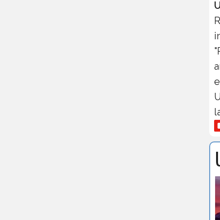
U
R
i
"
a
e
U
l