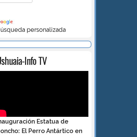
úsqueda personalizada
shuaia-Info TV
nauguración Estatua de
oncho: El Perro Antártico en