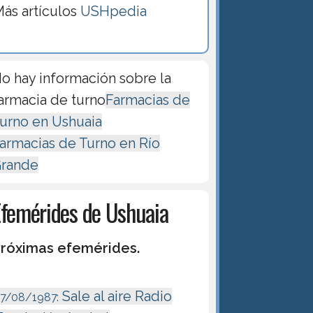
ás artículos
USHpedia
o hay información sobre la
armacia de turno
Farmacias de
urno en Ushuaia
armacias de Turno en Río
rande
Efemérides de Ushuaia
róximas efemérides.
Sale al aire Radio
17/08/1987: