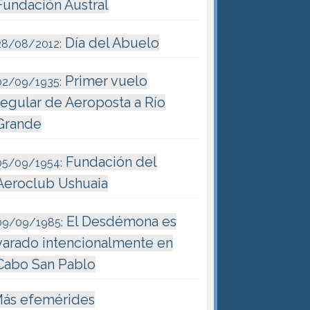
Fundación Austral
Día del Abuelo
28/08/2012:
Primer vuelo
02/09/1935:
regular de Aeroposta a Río
Grande
Fundación del
05/09/1954:
Aeroclub Ushuaia
El Desdémona es
09/09/1985:
varado intencionalmente en
Cabo San Pablo
ás efemérides