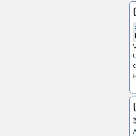
V
c
p