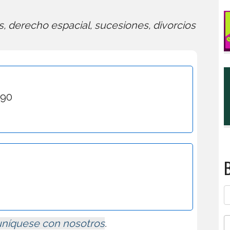
, derecho espacial, sucesiones, divorcios
990
B
níquese con nosotros
.