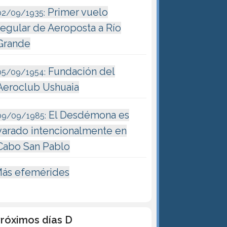
Primer vuelo
02/09/1935:
regular de Aeroposta a Río
Grande
Fundación del
05/09/1954:
Aeroclub Ushuaia
El Desdémona es
09/09/1985:
varado intencionalmente en
Cabo San Pablo
ás efemérides
róximos días D