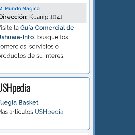
Mi Mundo Mágico
Dirección:
Kuanip 1041
isite la
Guía Comercial de
Ushuaia-Info
, busque los
omercios, servicios o
roductos de su interés.
USHpedia
Fuegia Basket
ás artículos
USHpedia