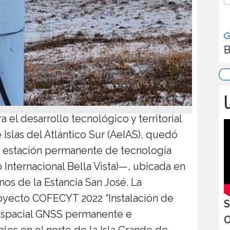
B
U
a el desarrollo tecnológico y territorial
 Islas del Atlántico Sur (AeIAS), quedó
ta estación permanente de tecnología
nternacional Bella Vista)—, ubicada en
os de la Estancia San José. La
royecto COFECYT 2022 “Instalación de
S
espacial GNSS permanente e
O
ales en el norte de la Isla Grande de