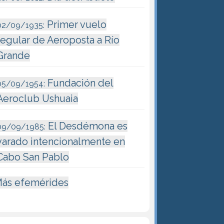
Primer vuelo
02/09/1935:
regular de Aeroposta a Río
Grande
Fundación del
05/09/1954:
Aeroclub Ushuaia
El Desdémona es
09/09/1985:
varado intencionalmente en
Cabo San Pablo
ás efemérides