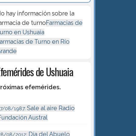
o hay información sobre la
armacia de turno
Farmacias de
urno en Ushuaia
armacias de Turno en Río
rande
Efemérides de Ushuaia
róximas efemérides.
Sale al aire Radio
17/08/1987:
Fundación Austral
Día del Abuelo
28/08/2012: