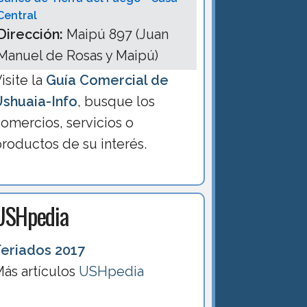
Central
Dirección:
Maipú 897 (Juan
Manuel de Rosas y Maipú)
isite la
Guía Comercial de
Ushuaia-Info
, busque los
omercios, servicios o
roductos de su interés.
USHpedia
Feriados 2017
ás artículos
USHpedia