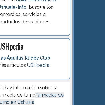
Ushuaia-Info
, busque los
omercios, servicios o
roductos de su interés.
USHpedia
Las Águilas Rugby Club
ás artículos
USHpedia
o hay información sobre la
armacia de turno
Farmacias de
urno en Ushuaia