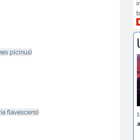
i
b
es picinus)
ia flavescens)