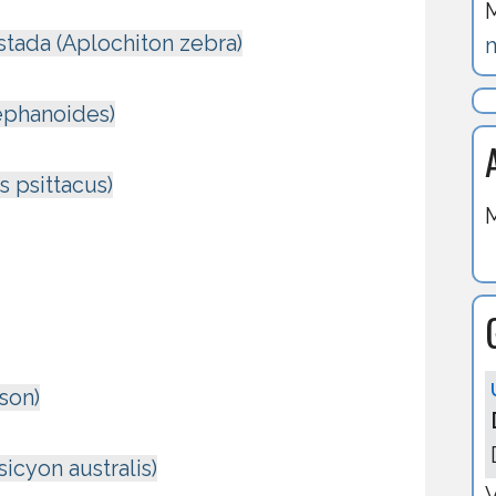
listada (Aplochiton zebra)
m
ephanoides)
 psittacus)
M
son)
icyon australis)
V