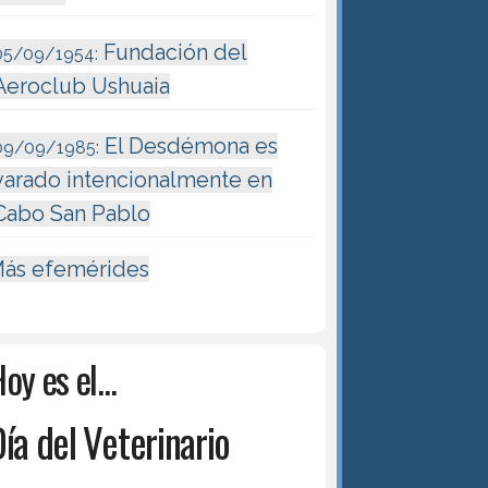
Fundación del
05/09/1954:
Aeroclub Ushuaia
El Desdémona es
09/09/1985:
varado intencionalmente en
Cabo San Pablo
ás efemérides
oy es el...
ía del Veterinario