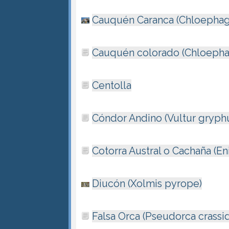
Cauquén Caranca (Chloephag
Cauquén colorado (Chloepha
Centolla
Cóndor Andino (Vultur gryph
Cotorra Austral o Cachaña (E
Diucón (Xolmis pyrope)
Falsa Orca (Pseudorca crassi