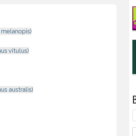
s melanopis)
us vitulus)
s australis)
B