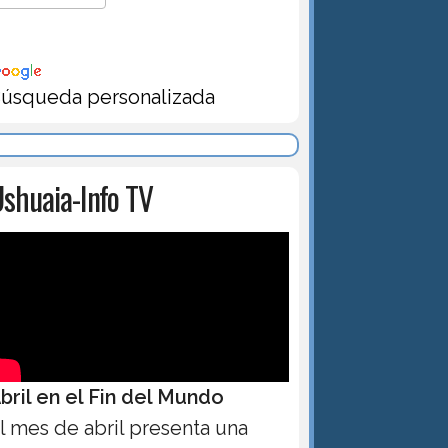
úsqueda personalizada
shuaia-Info TV
bril en el Fin del Mundo
l mes de abril presenta una