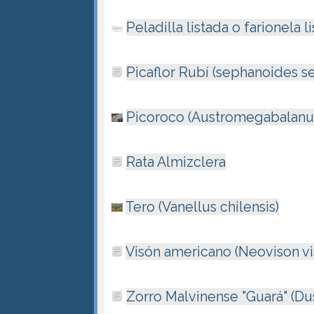
Peladilla listada o farionela 
Picaflor Rubí (sephanoides s
Picoroco (Austromegabalanus
Rata Almizclera
Tero (Vanellus chilensis)
Visón americano (Neovison vi
Zorro Malvinense "Guará" (Dus