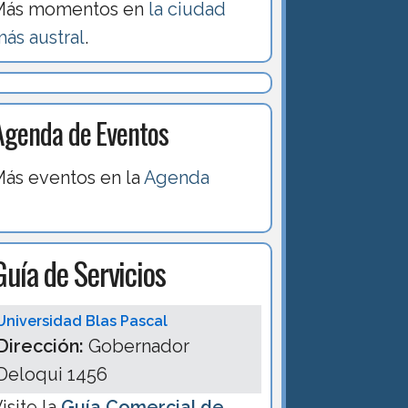
Más momentos en
la ciudad
ás austral
.
Agenda de Eventos
ás eventos en la
Agenda
Guía de Servicios
Universidad Blas Pascal
Dirección:
Gobernador
Deloqui 1456
isite la
Guía Comercial de