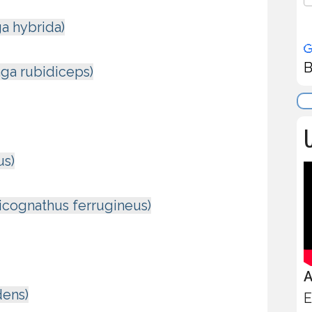
a hybrida)
B
ga rubidiceps)
U
us)
nicognathus ferrugineus)
A
dens)
E