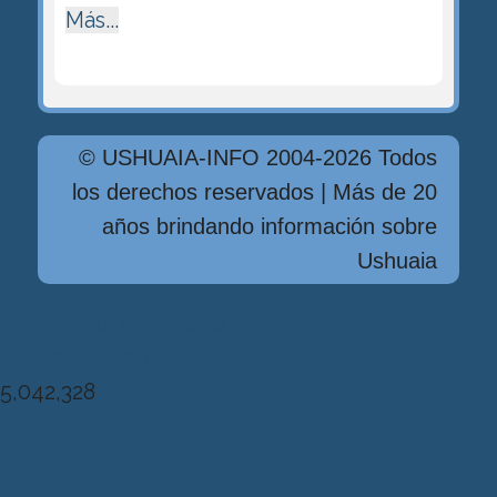
Más...
© USHUAIA-INFO 2004-2026 Todos
los derechos reservados | Más de 20
años brindando información sobre
Ushuaia
Diseńo, Desarrollo y Hosting: Principio
del Mundo
5,042,328