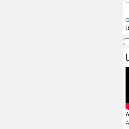
B
U
A
A