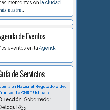
Más momentos en
la ciudad
ás austral
.
Agenda de Eventos
ás eventos en la
Agenda
Guía de Servicios
Comisión Nacional Reguladora del
Transporte CNRT Ushuaia
Dirección:
Gobernador
Deloqui 835