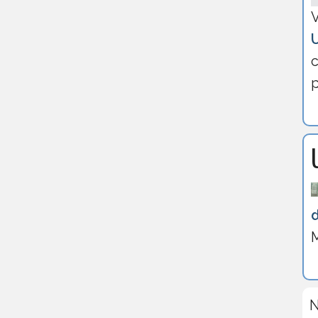
V
c
p
M
N