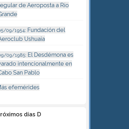
regular de Aeroposta a Río
Grande
Fundación del
05/09/1954:
Aeroclub Ushuaia
El Desdémona es
09/09/1985:
varado intencionalmente en
Cabo San Pablo
ás efemérides
róximos días D