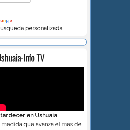
úsqueda personalizada
shuaia-Info TV
tardecer en Ushuaia
 medida que avanza el mes de