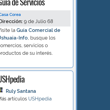
Guía de Servicios
Casa Corea
Dirección:
9 de Julio 68
isite la
Guía Comercial de
Ushuaia-Info
, busque los
omercios, servicios o
roductos de su interés.
USHpedia
Ruly Santana
ás artículos
USHpedia