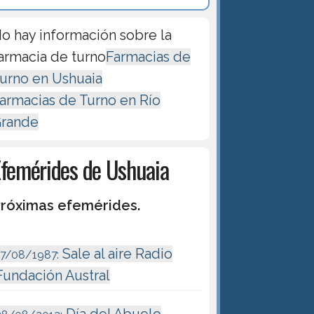
o hay información sobre la
armacia de turno
Farmacias de
urno en Ushuaia
armacias de Turno en Río
rande
Efemérides de Ushuaia
róximas efemérides.
Sale al aire Radio
17/08/1987:
Fundación Austral
Día del Abuelo