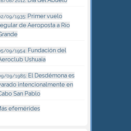
28/08/2012:
Primer vuelo
02/09/1935:
regular de Aeroposta a Río
Grande
Fundación del
05/09/1954:
Aeroclub Ushuaia
El Desdémona es
09/09/1985:
varado intencionalmente en
Cabo San Pablo
ás efemérides