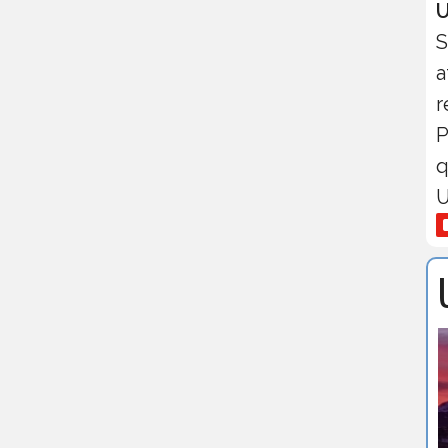
U
S
a
r
P
q
U