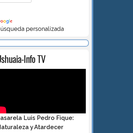
úsqueda personalizada
shuaia-Info TV
asarela Luis Pedro Fique:
aturaleza y Atardecer