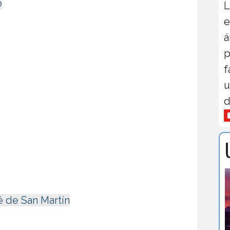
o
L
e
á
p
f
u
d
é de San Martín