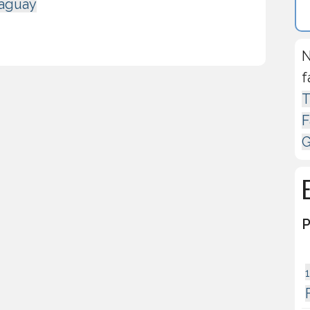
raguay
N
f
T
F
G
P