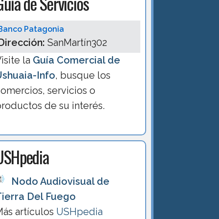
Guía de Servicios
Banco Patagonia
Dirección:
SanMartín302
isite la
Guía Comercial de
Ushuaia-Info
, busque los
omercios, servicios o
roductos de su interés.
USHpedia
Nodo Audiovisual de
Tierra Del Fuego
ás artículos
USHpedia