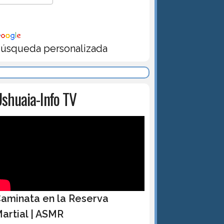
úsqueda personalizada
shuaia-Info TV
aminata en la Reserva
artial | ASMR