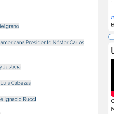
B
Belgrano
noamericana Presidente Néstor Carlos
U
 Justicia
é Luis Cabezas
sé Ignacio Rucci
C
M