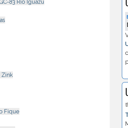
GC-83 Rí­o Iguazú
as
V
c
p
 Zink
ro Fique
M