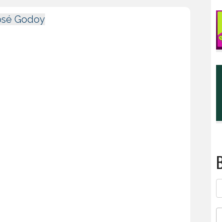
osé Godoy
B