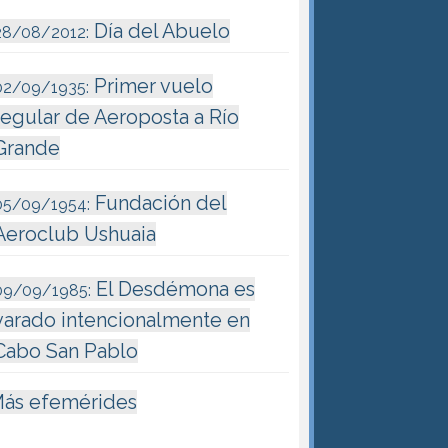
Día del Abuelo
28/08/2012:
Primer vuelo
02/09/1935:
regular de Aeroposta a Río
Grande
Fundación del
05/09/1954:
Aeroclub Ushuaia
El Desdémona es
09/09/1985:
varado intencionalmente en
Cabo San Pablo
ás efemérides