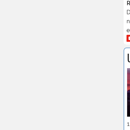
R
D
n
e