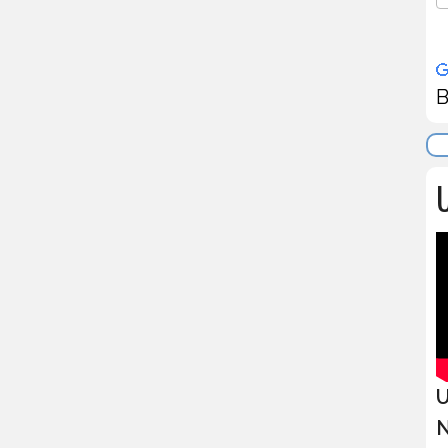
B
U
U
N