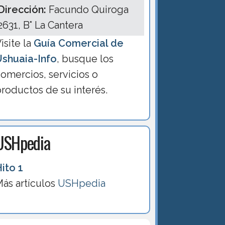
Dirección:
Facundo Quiroga
2631, B° La Cantera
isite la
Guía Comercial de
Ushuaia-Info
, busque los
omercios, servicios o
roductos de su interés.
USHpedia
ito 1
ás artículos
USHpedia