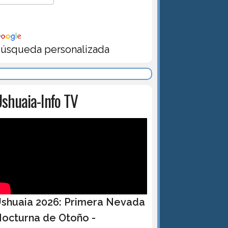
úsqueda personalizada
shuaia-Info TV
shuaia 2026: Primera Nevada
octurna de Otoño -