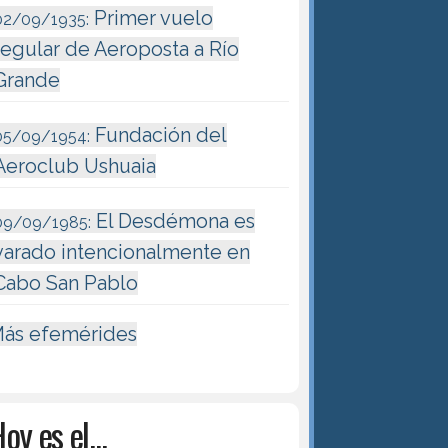
Primer vuelo
02/09/1935:
regular de Aeroposta a Río
Grande
Fundación del
05/09/1954:
Aeroclub Ushuaia
El Desdémona es
09/09/1985:
varado intencionalmente en
Cabo San Pablo
ás efemérides
oy es el...