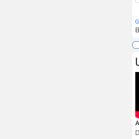
B
U
A
D