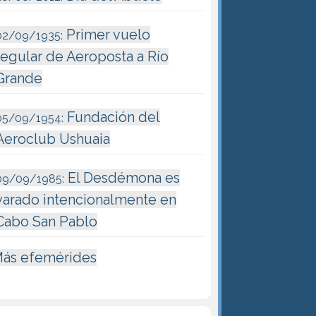
Primer vuelo
02/09/1935:
regular de Aeroposta a Río
Grande
Fundación del
05/09/1954:
Aeroclub Ushuaia
El Desdémona es
09/09/1985:
varado intencionalmente en
Cabo San Pablo
ás efemérides