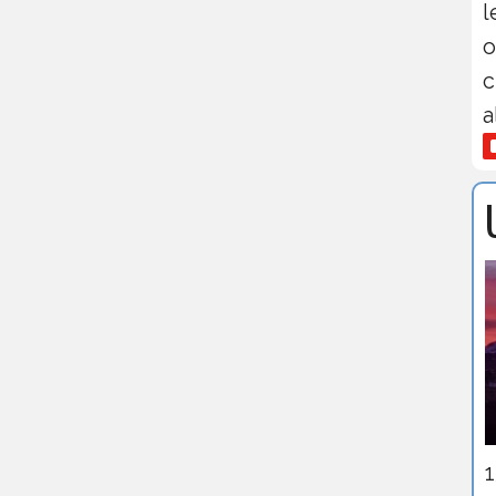
l
o
c
a