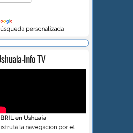
úsqueda personalizada
shuaia-Info TV
BRIL en Ushuaia
isfrutá la navegación por el