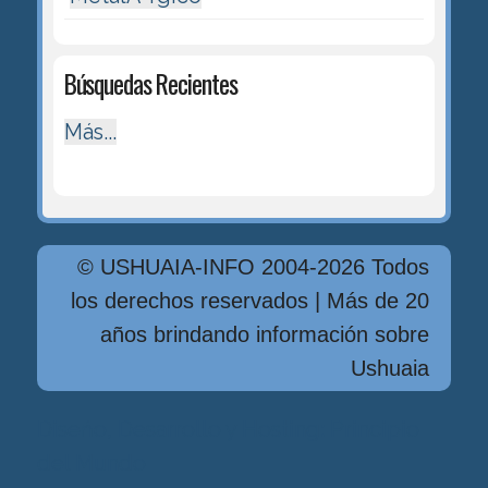
Búsquedas Recientes
Más...
© USHUAIA-INFO 2004-2026 Todos
los derechos reservados | Más de 20
años brindando información sobre
Ushuaia
Diseńo, Desarrollo y Hosting: Principio
del Mundo